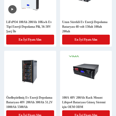
LiFePO4 100Ah 200Ah 10Kwh Ev
Uzun Sürekli Ev Enerji Depolama
Tipi Enerji Depolama Pili, 56-58V
Bataryası 48 volt 150ah 100ah
Şarj İle
200ah
En İyi Fiyatı Alın
En İyi Fiyatı Alın
Özelleştirilmiş Ev Enerji Depolama
100A 48V 200Ah Rack Mount
Bataryası 48V 200Ah 300Ah 51.2V
Lifepo4 Bataryası Güneş Sistemi
1000Ah 5500Ah
için OEM ODM
En İyi Fiyatı Alın
En İyi Fiyatı Alın