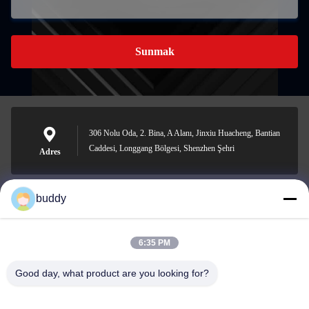
Sunmak
306 Nolu Oda, 2. Bina, A Alanı, Jinxiu Huacheng, Bantian
Caddesi, Longgang Bölgesi, Shenzhen Şehri
Adres
buddy
info@yimabattery.com
E-posta
6:35 PM
Good day, what product are you looking for?
0086-186-0307-8982