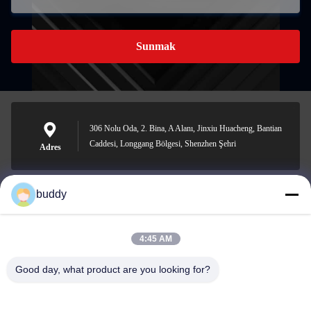
Sunmak
306 Nolu Oda, 2. Bina, A Alanı, Jinxiu Huacheng, Bantian
Caddesi, Longgang Bölgesi, Shenzhen Şehri
Adres
buddy
info@yimabattery.com
E-posta
4:45 AM
Good day, what product are you looking for?
0086-186-0307-8982
Telefon.