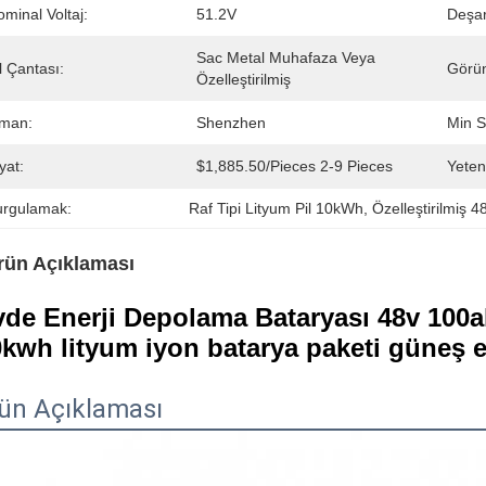
minal Voltaj:
51.2V
Deşar
Sac Metal Muhafaza Veya 
l Çantası:
Görü
Özelleştirilmiş
iman:
Shenzhen
Min S
yat:
$1,885.50/pieces 2-9 Pieces
Yeten
urgulamak:
Raf Tipi Lityum Pil 10kWh
, 
Özelleştirilmiş 4
rün Açıklaması
de Enerji Depolama Bataryası 48v 100ah
kwh lityum iyon batarya paketi güneş en
ün Açıklaması