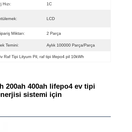
j Hızı:
1C
ntülemek:
LCD
ipariş Miktarı:
2 Parça
ek Temini:
Aylık 100000 Parça/parça
8v Raf Tipi Lityum Pil
, 
raf tipi lifepo4 pil 10kWh
 200ah 400ah lifepo4 ev tipi 
erjisi sistemi için