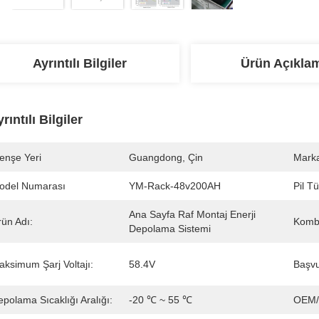
Ayrıntılı Bilgiler
Ürün Açıkla
rıntılı Bilgiler
enşe Yeri
Guangdong, Çin
Marka
odel Numarası
YM-Rack-48v200AH
Pil Tü
Ana Sayfa Raf Montaj Enerji 
rün Adı:
Komb
Depolama Sistemi
aksimum Şarj Voltajı:
58.4V
Başvu
polama Sıcaklığı Aralığı:
-20 ℃ ~ 55 ℃
OEM