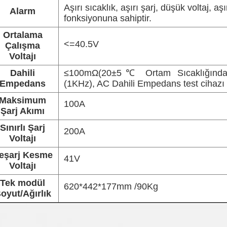
Aşırı sıcaklık, aşırı şarj, düşük voltaj, a
Alarm
fonksiyonuna sahiptir.
Ortalama
<=40.5V
Çalışma
Voltajı
Dahili
≤100mΩ(20±5℃ Ortam Sıcaklığında,
Empedans
(1KHz), AC Dahili Empedans test cihazı il
Maksimum
100A
Şarj Akımı
Sınırlı Şarj
200A
Voltajı
eşarj Kesme
41V
Voltajı
Tek modül
620*442*177mm /90Kg
oyut/Ağırlık