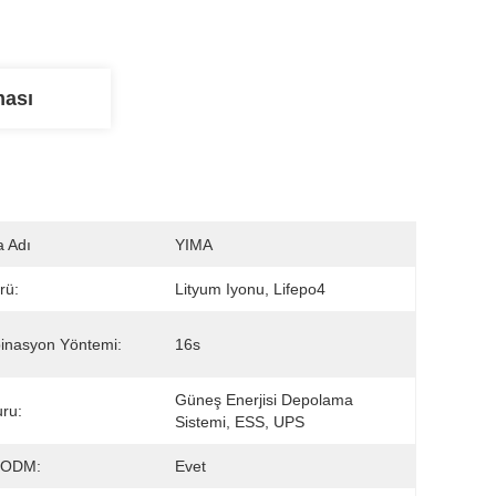
ması
 Adı
YIMA
rü:
Lityum Iyonu, Lifepo4
inasyon Yöntemi:
16s
Güneş Enerjisi Depolama 
ru:
Sistemi, ESS, UPS
/ODM:
Evet