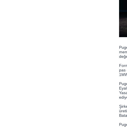
Puge
memo
değe
Form
pas 
1MW/
Puge
Eyal
Yasa
ediy
Şirk
üret
Bata
Puge