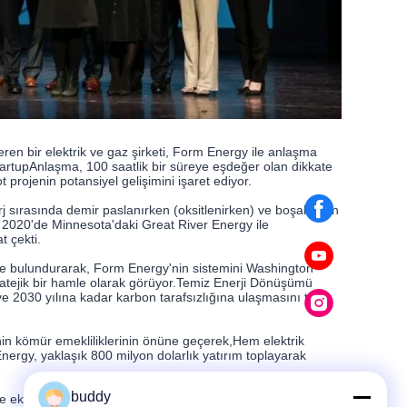
en bir elektrik ve gaz şirketi, Form Energy ile anlaşma
artupAnlaşma, 100 saatlik bir süreye eşdeğer olan dikkate
projenin potansiyel gelişimini işaret ediyor.
j sırasında demir paslanırken (oksitlenirken) ve boşaltırken
y, 2020'de Minnesota'daki Great River Energy ile
t çekti.
nde bulundurarak, Form Energy'nin sistemini Washington
stratejik bir hamle olarak görüyor.Temiz Enerji Dönüşümü
e 2030 yılına kadar karbon tarafsızlığına ulaşmasını talep
rinin kömür emekliliklerinin önüne geçerek,Hem elektrik
nergy, yaklaşık 800 milyon dolarlık yatırım toplayarak
buddy
 ekleniyor ve endüstrinin uzun süreli enerji depolama