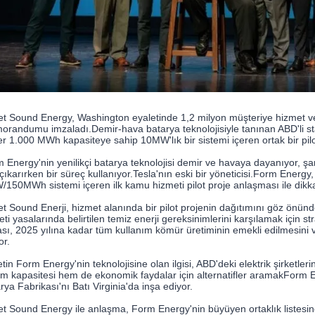
t Sound Energy, Washington eyaletinde 1,2 milyon müşteriye hizmet ver
randumu imzaladı.Demir-hava batarya teknolojisiyle tanınan ABD'li st
r 1.000 MWh kapasiteye sahip 10MW'lık bir sistemi içeren ortak bir pilot 
 Energy'nin yenilikçi batarya teknolojisi demir ve havaya dayanıyor, şar
çıkarırken bir süreç kullanıyor.Tesla'nın eski bir yöneticisi.Form Energ
150MWh sistemi içeren ilk kamu hizmeti pilot proje anlaşması ile dikka
t Sound Enerji, hizmet alanında bir pilot projenin dağıtımını göz önü
eti yasalarında belirtilen temiz enerji gereksinimlerini karşılamak için 
sı, 2025 yılına kadar tüm kullanım kömür üretiminin emekli edilmesini v
or.
etin Form Energy'nin teknolojisine olan ilgisi, ABD'deki elektrik şirketle
im kapasitesi hem de ekonomik faydalar için alternatifler aramakForm E
rya Fabrikası'nı Batı Virginia'da inşa ediyor.
t Sound Energy ile anlaşma, Form Energy'nin büyüyen ortaklık listesine