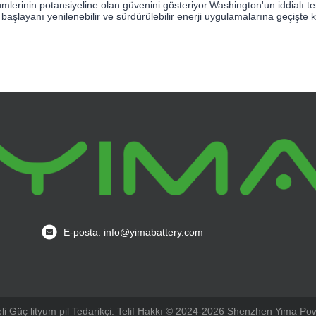
mlerinin potansiyeline olan güvenini gösteriyor.Washington'un iddialı t
 başlayanı yenilenebilir ve sürdürülebilir enerji uygulamalarına geçişte k
E-posta: info@yimabattery.com
teli Güç lityum pil Tedarikçi. Telif Hakkı © 2024-2026 Shenzhen Yima Pow