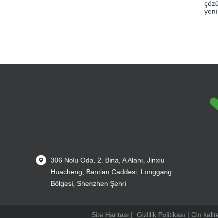
çözü
yeni
306 Nolu Oda, 2. Bina, A Alanı, Jinxiu
Huacheng, Bantian Caddesi, Longgang
Bölgesi, Shenzhen Şehri
Site Haritası
|
Gizlilik Politikası
| Çin kali