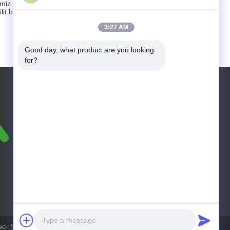
emiz enerji hedefleri Form Energy'nin göreviyle uyumludur,
ilit bir oyuncu olarak konumlandırıyor.
3:27 AM
Good day, what product are you looking 
for?
Televizyon: +86-18603078982
er Supply Co., Ltd. - Tüm haklar saklıdır.