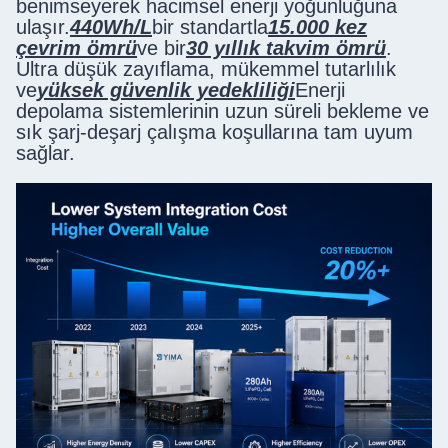
benimseyerek hacimsel enerji yoğunluğuna
ulaşır.
440Wh/L
bir standartla
15.000 kez
çevrim ömrü
ve bir
30 yıllık takvim ömrü
.
Ultra düşük zayıflama, mükemmel tutarlılık
ve
yüksek güvenlik yedekliliği
Enerji
depolama sistemlerinin uzun süreli bekleme ve
sık şarj-deşarj çalışma koşullarına tam uyum
sağlar.