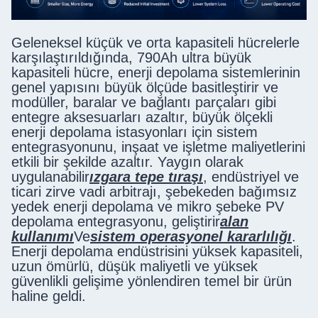
Geleneksel küçük ve orta kapasiteli hücrelerle
karşılaştırıldığında, 790Ah ultra büyük
kapasiteli hücre, enerji depolama sistemlerinin
genel yapısını büyük ölçüde basitleştirir ve
modüller, baralar ve bağlantı parçaları gibi
entegre aksesuarları azaltır, büyük ölçekli
enerji depolama istasyonları için sistem
entegrasyonunu, inşaat ve işletme maliyetlerini
etkili bir şekilde azaltır. Yaygın olarak
uygulanabilir
ızgara tepe tıraşı
, endüstriyel ve
ticari zirve vadi arbitrajı, şebekeden bağımsız
yedek enerji depolama ve mikro şebeke PV
depolama entegrasyonu, geliştirir
alan
kullanımı
Ve
sistem operasyonel kararlılığı
.
Enerji depolama endüstrisini yüksek kapasiteli,
uzun ömürlü, düşük maliyetli ve yüksek
güvenlikli gelişime yönlendiren temel bir ürün
haline geldi.