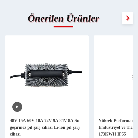
Önerilen Ürünler
48V 15A 60V 10A 72V 9A 84V 8A Su
Yüksek Performanslı
geçirmez pil şarj cihazı Li-ion pil şarj
Endüstriyel ve Ticar
cihazı
173KWH IP55