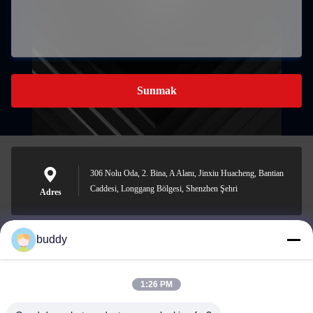
Sunmak
306 Nolu Oda, 2. Bina, A Alanı, Jinxiu Huacheng, Bantian
Caddesi, Longgang Bölgesi, Shenzhen Şehri
Adres
buddy
info@yimabattery.com
E-posta
1:26 PM